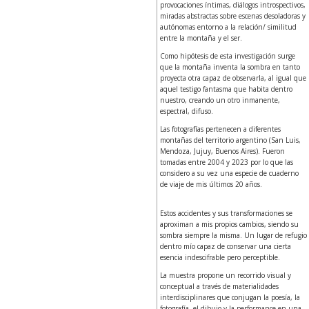
provocaciones íntimas, diálogos introspectivos,
miradas abstractas sobre escenas desoladoras y
autónomas entorno a la relación/ similitud
entre la montaña y el ser.
Como hipótesis de esta investigación surge
que la montaña inventa la sombra en tanto
proyecta otra capaz de observarla, al igual que
aquel testigo fantasma que habita dentro
nuestro, creando un otro inmanente,
espectral, difuso.
Las fotografías pertenecen a diferentes
montañas del territorio argentino (San Luis,
Mendoza, Jujuy, Buenos Aires). Fueron
tomadas entre 2004 y 2023 por lo que las
considero a su vez una especie de cuaderno
de viaje de mis últimos 20 años.
Estos accidentes y sus transformaciones se
aproximan a mis propios cambios, siendo su
sombra siempre la misma. Un lugar de refugio
dentro mío capaz de conservar una cierta
esencia indescifrable pero perceptible.
La muestra propone un recorrido visual y
conceptual a través de materialidades
interdisciplinares que conjugan la poesía, la
fotografía, el dibujo y la performance en una