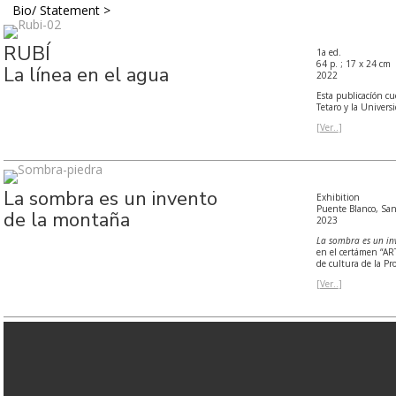
Bio/ Statement >
RUBÍ
1a ed.
64 p. ; 17 x 24 cm
La línea en el agua
2022
Esta publicacíón cu
Tetaro y la Univer
[
Ver..
]
La sombra es un invento
Exhibition
Puente Blanco, San
de la montaña
2023
La sombra es un in
en el certámen “AR
de cultura de la Pr
[
Ver..
]