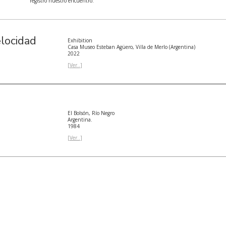
registro nuestro encuentro.
elocidad
Exhibition
Casa Museo Esteban Agüero, Villa de Merlo (Argentina)
2022
[
Ver..
]
El Bolsón, Río Negro
Argentina.
1984
[
Ver..
]