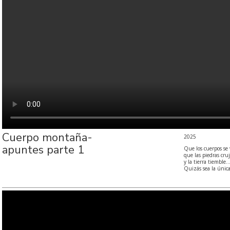
Cuerpo montaña-
2025
apuntes parte 1
Que los cuerpos se
que las piedras cru
y la tierra tiemble
Quizás sea la úni