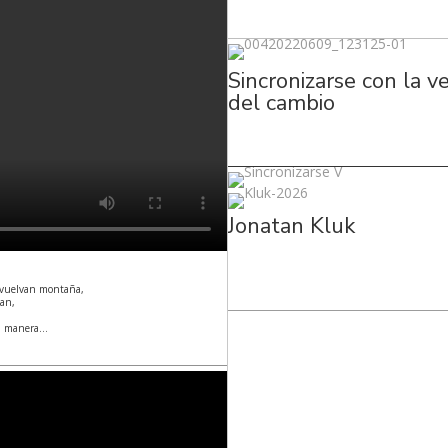
Sincronizarse con la v
del cambio
Jonatan Kluk
 vuelvan montaña,
jan,
…
ca manera…