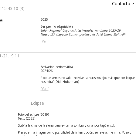
Contacto >
e
2025
3er premio adquisición
Salón Regional Cuyo de Artes Visuales Vendimia 2025/26
Museo ECA (Espacio Contemporáneo de Arte) Eliana Molinelli.
[Ver..
]
Activación performática
2024/26
“Lo que vemos no vale –no vive– a nuestros ojos más que por lo que
nos mira” (Didi Huberman)
[Ver..
]
Foto del eclipse (2019)
Texto (2025)
Subí a la cima de la sierra para evitar la sombra y una roca tapó el sol.
Pienso en la imagen como posibilidad de interrupción, se revela, me mira. Yo solo